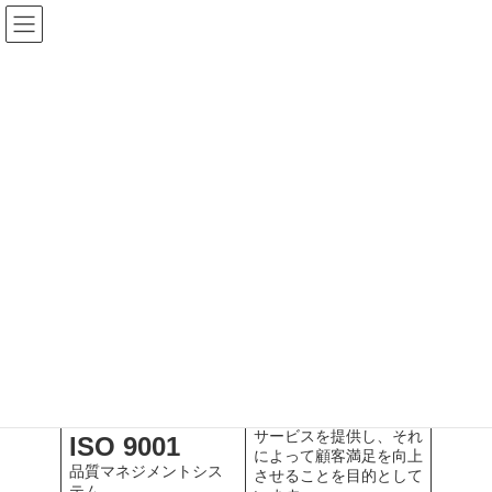
コ
ナ
ン
ビ
テ
ゲ
ン
ー
ツ
シ
へ
ョ
ス
ン
キ
に
ッ
移
審査の種類
プ
動
index
J-VACの審査
審査の種類
J-VACで審査を行っている規格は次のとおりです。
一貫して適合した製品・
サービスを提供し、それ
ISO 9001
によって顧客満足を向上
品質マネジメントシス
させることを目的として
テム