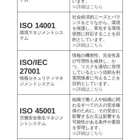
います。
≫詳細はこちら
社会経済的ニーズとバラ
ンスをとりながら、環境
ISO 14001
を保護し、変化する環境
環境マネジメントシス
状態に対応することを目
テム
的としています。
≫詳細はこちら
情報の機密性、完全性及
ISO/IEC
び可用性を維持し、か
つ、リスクを適切に管理
27001
しているという信頼を利
害関係者に与えることを
情報セキュリティマネ
目的としています。
ジメントシステム
≫詳細はこちら
組織で働く人や組織に関
わるすべての人の安全確
ISO 45001
保のために、その安全に
影響するか又は影響する
労働安全衛生マネジメ
可能性がある条件や要因
ントシステム
を管理します。
≫詳細はこちら