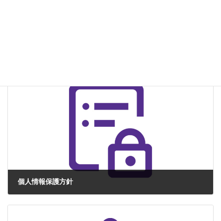
公平性ポリシー
全ての利害関係者間における信頼を維持するために、私たちは、私た
ちの認証登録に関する意思決定が審査プロセスにおいて入手された適
合（又は不適合）の客観的証拠に基づくものであり、その意思決定が
他の利害や他の関係者によって不適切 […]
個人情報保護方針
株式会社ジェイ-ヴァック（以下当社）は、お客様の個人情報の保護を
重要な社会的責務として認識し、以下の「個人情報保護方針」を定
め、 個人情報の安全かつ適切な保護に努めてまいります。 1. 法令・