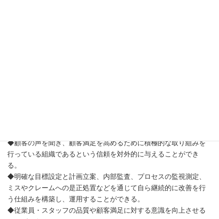
う。
ISO9001に基づく品質マネジメントシステムはそのような組織に
とって有効なツールとなり得ます。
メリット
ISO9001に基づく品質マネジメントシステムを適切に導入するこ
とで、例えば以下のようなメリットが期待できるでしょう。
◆明確で管理されたプロセスに基づいて製品・サービスが生産・
提供されているという信頼を対外的に与えることができる。
◆顧客の声を聞き、顧客満足を高めるために積極的な取り組みを
行っている組織であるという信頼を対外的に与えることができ
る。
◆明確な目標設定と計画立案、内部監査、プロセスの監視測定、
ミスやクレームへの是正処置などを通じて自ら継続的に改善を行
う仕組みを構築し、運用することができる。
◆従業員・スタッフの品質や顧客満足に対する意識を向上させる