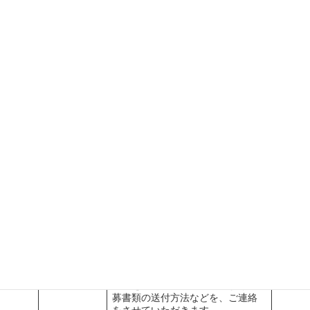
を委託いたします）
審査をする組織へ直行直帰となり
勤務地
ます。
経験、資格、能力等を考慮の上、
当社規程によります。
給 与
※審査1日あたり定額支給
※別途宿泊費、交通費、出張手当
支給
書類選考（履歴書、業務経歴書等
選考内容
による）、面接
・採用後、審査手順等についての
研修がございます。
特記事項
・年3回、審査員を対象とした研修
がございます。
当社の求人にご応募いただく場合
は、下記の応募フォームに必要事
項をご入力のうえ、お申込みくだ
応募方法
さい。
内容を確認した上で担当者より応
募書類の送付方法などを、ご連絡