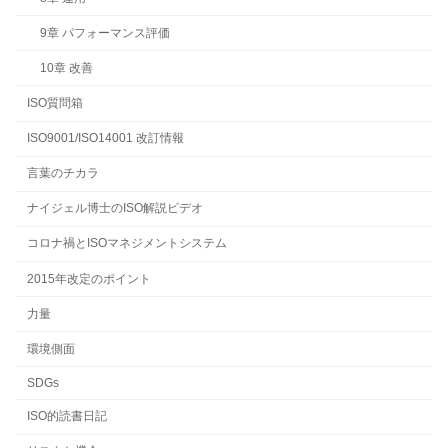
9章 パフォーマンス評価
10章 改善
ISO質問箱
ISO9001/ISO14001 改訂情報
言葉のチカラ
ナイジェル博士のISO解説ビデオ
コロナ禍とISOマネジメントシステム
2015年改定のポイント
力量
環境側面
SDGs
ISO的読書日記