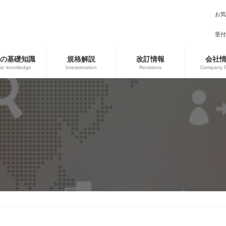
お気
受付時
Oの基礎知識
規格解説
改訂情報
会社
ic knowledge
Interpretation
Revisions
Company Pr