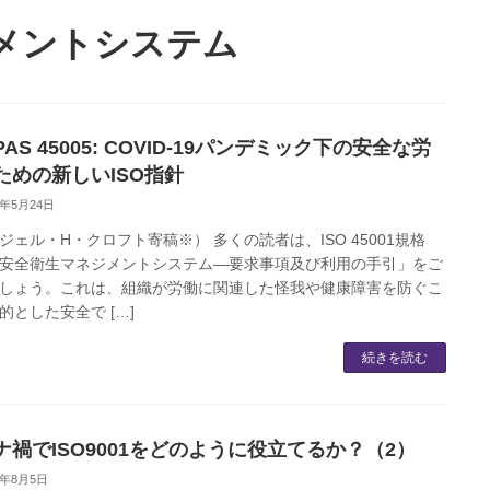
ジメントシステム
/PAS 45005: COVID-19パンデミック下の安全な労
ための新しいISO指針
1年5月24日
ジェル・H・クロフト寄稿※） 多くの読者は、ISO 45001規格
安全衛生マネジメントシステム―要求事項及び利用の手引」をご
しょう。これは、組織が労働に関連した怪我や健康障害を防ぐこ
的とした安全で […]
続きを読む
ナ禍でISO9001をどのように役立てるか？（2）
0年8月5日