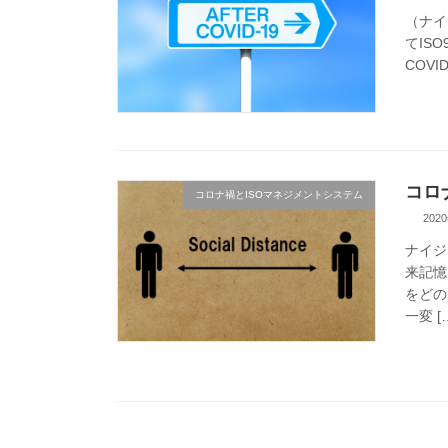
（ナイ
てIS
COV
コロ
コロナ禍とISOマネジメントシステム
202
ナイジ
来記憶
をどの
一変 [