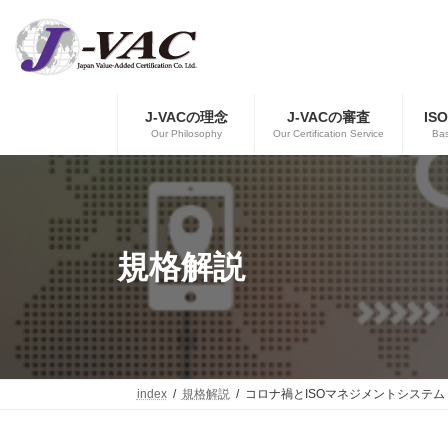
コ
ナ
ン
ビ
テ
ゲ
ン
ー
ツ
シ
へ
ョ
J-VACの理念
J-VACの審査
IS
ス
ン
Our Philosophy
Our Certification Service
Bas
キ
に
ッ
移
プ
動
規格解説
index
規格解説
コロナ禍とISOマネジメントシステム