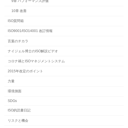
9章 パフォーマンス評価
10章 改善
ISO質問箱
ISO9001/ISO14001 改訂情報
言葉のチカラ
ナイジェル博士のISO解説ビデオ
コロナ禍とISOマネジメントシステム
2015年改定のポイント
力量
環境側面
SDGs
ISO的読書日記
リスクと機会