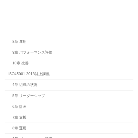
5章 リーダーシップ
6章 計画
7章 支援
8章 運用
9章 パフォーマンス評価
10章 改善
ISO45001:2018誌上講義
4章 組織の状況
5章 リーダーシップ
6章 計画
7章 支援
8章 運用