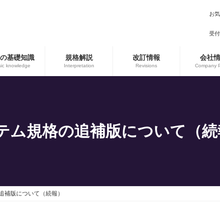
お気
受付時
Oの基礎知識
規格解説
改訂情報
会社
ic knowledge
Interpretation
Revisions
Company Pr
ステム規格の追補版について（続
の追補版について（続報）