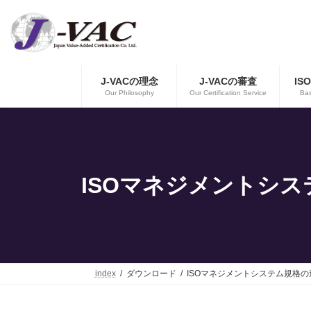
コ
ナ
ン
ビ
テ
ゲ
ン
ー
ツ
シ
へ
ョ
J-VACの理念
J-VACの審査
IS
ス
ン
Our Philosophy
Our Certification Service
Bas
キ
に
ッ
移
プ
動
ISOマネジメントシ
index
ダウンロード
ISOマネジメントシステム規格